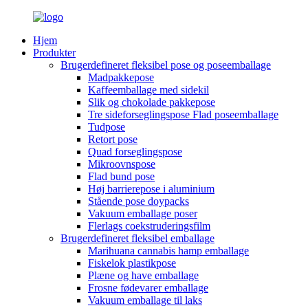
Hjem
Produkter
Brugerdefineret fleksibel pose og poseemballage
Madpakkepose
Kaffeemballage med sidekil
Slik og chokolade pakkepose
Tre sideforseglingspose Flad poseemballage
Tudpose
Retort pose
Quad forseglingspose
Mikroovnspose
Flad bund pose
Høj barrierepose i aluminium
Stående pose doypacks
Vakuum emballage poser
Flerlags coekstruderingsfilm
Brugerdefineret fleksibel emballage
Marihuana cannabis hamp emballage
Fiskelok plastikpose
Plæne og have emballage
Frosne fødevarer emballage
Vakuum emballage til laks