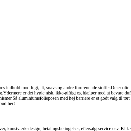
res indhold mod fugt, ilt, snavs og andre forurenende stoffer.De er ofte 
Ydermere er det hygiejnisk, ikke-giftigt og hjælper med at bevare duften
nismer.Så aluminiumsfolieposen med høj barriere er et godt valg til tørt 
lbud her!
er, kunstværksdesign, betalingsbetingelser, eftersalgsservice osv. Klik v