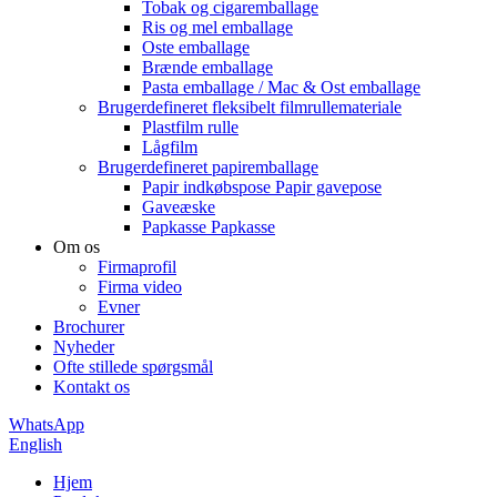
Tobak og cigaremballage
Ris og mel emballage
Oste emballage
Brænde emballage
Pasta emballage / Mac & Ost emballage
Brugerdefineret fleksibelt filmrullemateriale
Plastfilm rulle
Lågfilm
Brugerdefineret papiremballage
Papir indkøbspose Papir gavepose
Gaveæske
Papkasse Papkasse
Om os
Firmaprofil
Firma video
Evner
Brochurer
Nyheder
Ofte stillede spørgsmål
Kontakt os
WhatsApp
English
Hjem