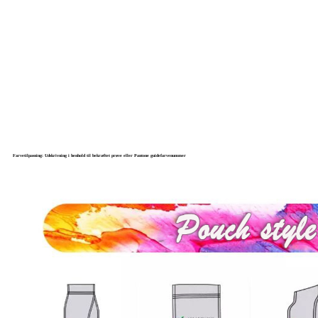
Farvetilpasning: Udskrivning i henhold til bekræftet prøve eller Pantone guidefarvenummer