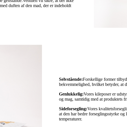
e genstande.Ventilen vil sikre, at der ikke
med duften af ​​den mad, der er indeholdt
Selvstående:
Forskellige former tilbyd
bekvemmelighed, hvilket betyder, at d
Genlukkelig:
Vores kileposer er udsty
og mag, samtidig med at produktets fr
Sideforsegling:
Vores kvalitetsforsegl
at den har bedre forseglingsstyrke og l
temperaturer.