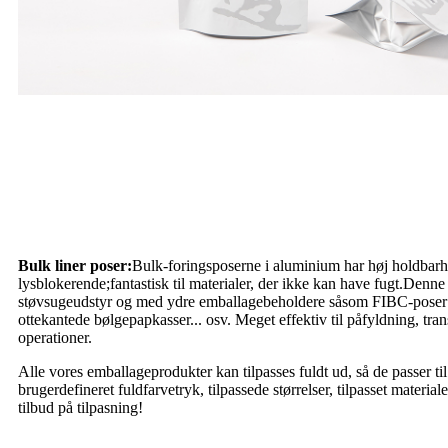
Bulk liner poser:
Bulk-foringsposerne i aluminium har høj holdbarh
lysblokerende;fantastisk til materialer, der ikke kan have fugt.Den
støvsugeudstyr og med ydre emballagebeholdere såsom FIBC-poser 
ottekantede bølgepapkasser... osv. Meget effektiv til påfyldning, tr
operationer.
Alle vores emballageprodukter kan tilpasses fuldt ud, så de passer t
brugerdefineret fuldfarvetryk, tilpassede størrelser, tilpasset material
tilbud på tilpasning!