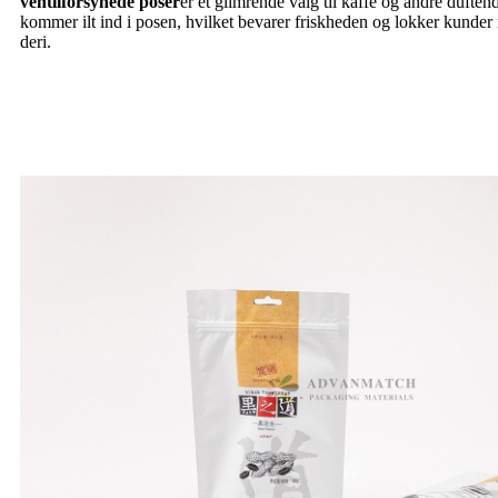
ventilforsynede poser
er et glimrende valg til kaffe og andre duftend
kommer ilt ind i posen, hvilket bevarer friskheden og lokker kunder 
deri.