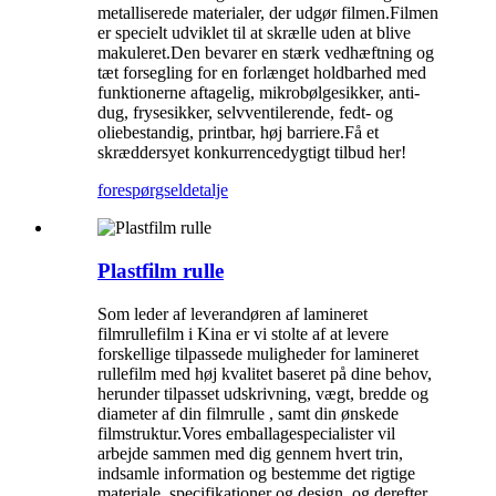
metalliserede materialer, der udgør filmen.Filmen
er specielt udviklet til at skrælle uden at blive
makuleret.Den bevarer en stærk vedhæftning og
tæt forsegling for en forlænget holdbarhed med
funktionerne aftagelig, mikrobølgesikker, anti-
dug, frysesikker, selvventilerende, fedt- og
oliebestandig, printbar, høj barriere.Få et
skræddersyet konkurrencedygtigt tilbud her!
forespørgsel
detalje
Plastfilm rulle
Som leder af leverandøren af ​​lamineret
filmrullefilm i Kina er vi stolte af at levere
forskellige tilpassede muligheder for lamineret
rullefilm med høj kvalitet baseret på dine behov,
herunder tilpasset udskrivning, vægt, bredde og
diameter af din filmrulle , samt din ønskede
filmstruktur.Vores emballagespecialister vil
arbejde sammen med dig gennem hvert trin,
indsamle information og bestemme det rigtige
materiale, specifikationer og design, og derefter