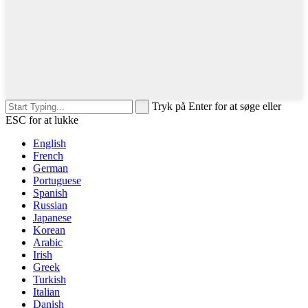
Tryk på Enter for at søge eller
ESC for at lukke
English
French
German
Portuguese
Spanish
Russian
Japanese
Korean
Arabic
Irish
Greek
Turkish
Italian
Danish