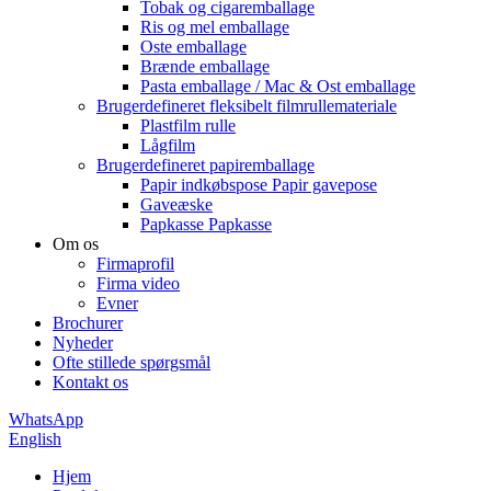
Tobak og cigaremballage
Ris og mel emballage
Oste emballage
Brænde emballage
Pasta emballage / Mac & Ost emballage
Brugerdefineret fleksibelt filmrullemateriale
Plastfilm rulle
Lågfilm
Brugerdefineret papiremballage
Papir indkøbspose Papir gavepose
Gaveæske
Papkasse Papkasse
Om os
Firmaprofil
Firma video
Evner
Brochurer
Nyheder
Ofte stillede spørgsmål
Kontakt os
WhatsApp
English
Hjem