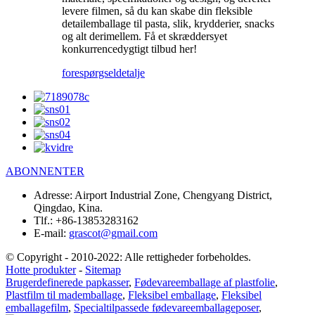
levere filmen, så du kan skabe din fleksible
detailemballage til pasta, slik, krydderier, snacks
og alt derimellem. Få et skræddersyet
konkurrencedygtigt tilbud her!
forespørgsel
detalje
ABONNENTER
Adresse:
Airport Industrial Zone, Chengyang District,
Qingdao, Kina.
Tlf.:
+86-13853283162
E-mail:
grascot@gmail.com
© Copyright - 2010-2022: Alle rettigheder forbeholdes.
Hotte produkter
-
Sitemap
Brugerdefinerede papkasser
,
Fødevareemballage af plastfolie
,
Plastfilm til mademballage
,
Fleksibel emballage
,
Fleksibel
emballagefilm
,
Specialtilpassede fødevareemballageposer
,