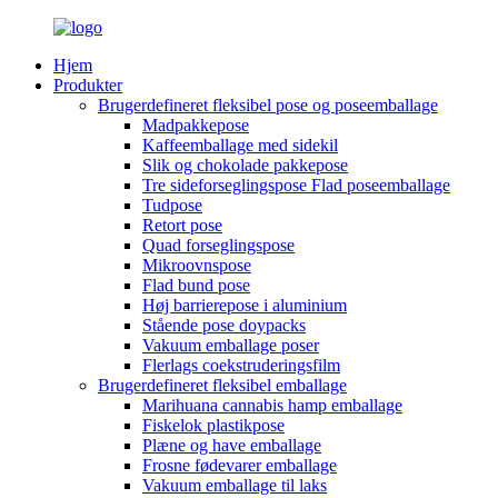
Hjem
Produkter
Brugerdefineret fleksibel pose og poseemballage
Madpakkepose
Kaffeemballage med sidekil
Slik og chokolade pakkepose
Tre sideforseglingspose Flad poseemballage
Tudpose
Retort pose
Quad forseglingspose
Mikroovnspose
Flad bund pose
Høj barrierepose i aluminium
Stående pose doypacks
Vakuum emballage poser
Flerlags coekstruderingsfilm
Brugerdefineret fleksibel emballage
Marihuana cannabis hamp emballage
Fiskelok plastikpose
Plæne og have emballage
Frosne fødevarer emballage
Vakuum emballage til laks