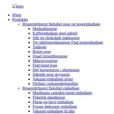
Hjem
Produkter
Brugerdefineret fleksibel pose og poseemballage
Madpakkepose
Kaffeemballage med sidekil
Slik og chokolade pakkepose
Tre sideforseglingspose Flad poseemballage
Tudpose
Retort pose
Quad forseglingspose
Mikroovnspose
Flad bund pose
Høj barrierepose i aluminium
Stående pose doypacks
Vakuum emballage poser
Flerlags coekstruderingsfilm
Brugerdefineret fleksibel emballage
Marihuana cannabis hamp emballage
Fiskelok plastikpose
Plæne og have emballage
Frosne fødevarer emballage
Vakuum emballage til laks