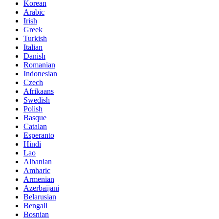
Korean
Arabic
Irish
Greek
Turkish
Italian
Danish
Romanian
Indonesian
Czech
Afrikaans
Swedish
Polish
Basque
Catalan
Esperanto
Hindi
Lao
Albanian
Amharic
Armenian
Azerbaijani
Belarusian
Bengali
Bosnian