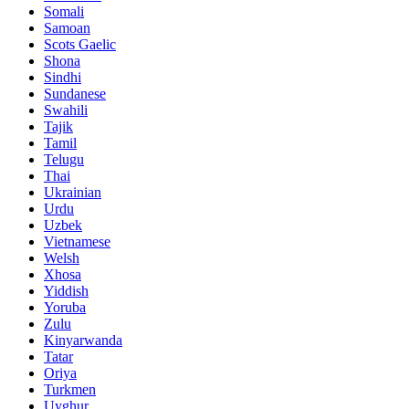
Somali
Samoan
Scots Gaelic
Shona
Sindhi
Sundanese
Swahili
Tajik
Tamil
Telugu
Thai
Ukrainian
Urdu
Uzbek
Vietnamese
Welsh
Xhosa
Yiddish
Yoruba
Zulu
Kinyarwanda
Tatar
Oriya
Turkmen
Uyghur