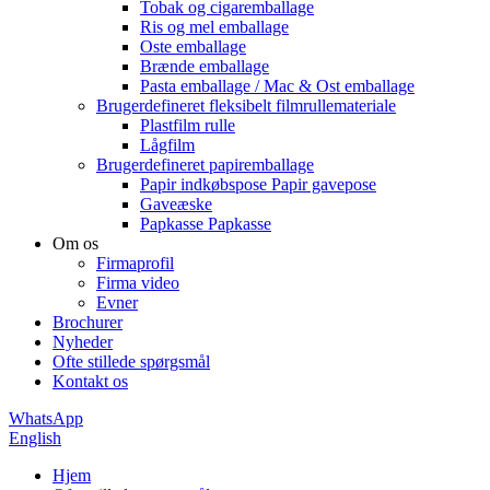
Tobak og cigaremballage
Ris og mel emballage
Oste emballage
Brænde emballage
Pasta emballage / Mac & Ost emballage
Brugerdefineret fleksibelt filmrullemateriale
Plastfilm rulle
Lågfilm
Brugerdefineret papiremballage
Papir indkøbspose Papir gavepose
Gaveæske
Papkasse Papkasse
Om os
Firmaprofil
Firma video
Evner
Brochurer
Nyheder
Ofte stillede spørgsmål
Kontakt os
WhatsApp
English
Hjem