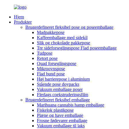
Hjem
Produkter
Brugerdefineret fleksibel pose og poseemballage
Madpakkepose
Kaffeemballage med sidekil
Slik og chokolade pakkepose
Tre sideforseglingspose Flad poseemballage
Tudpose
Retort pose
Quad forseglingspose
Mikroovnspose
Flad bund pose
Høj barrierepose i aluminium
Stående pose doypacks
Vakuum emballage poser
Flerlags coekstruderingsfilm
Brugerdefineret fleksibel emballage
Marihuana cannabis hamp emballage
Fiskelok plastikpose
Plæne og have emballage
Frosne fødevarer emballage
Vakuum emballage til laks