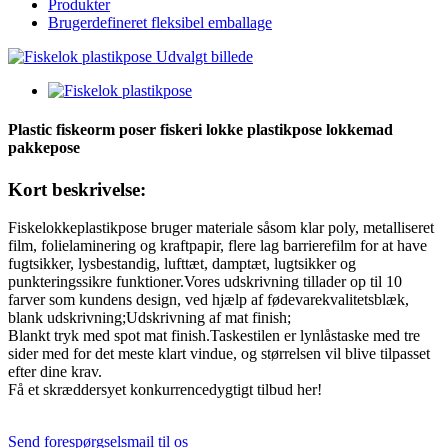
Produkter
Brugerdefineret fleksibel emballage
Plastic fiskeorm poser fiskeri lokke plastikpose lokkemad
pakkepose
Kort beskrivelse:
Fiskelokkeplastikpose bruger materiale såsom klar poly, metalliseret
film, folielaminering og kraftpapir, flere lag barrierefilm for at have
fugtsikker, lysbestandig, lufttæt, damptæt, lugtsikker og
punkteringssikre funktioner.Vores udskrivning tillader op til 10
farver som kundens design, ved hjælp af fødevarekvalitetsblæk,
blank udskrivning;Udskrivning af mat finish;
Blankt tryk med spot mat finish.Taskestilen er lynlåstaske med tre
sider med for det meste klart vindue, og størrelsen vil blive tilpasset
efter dine krav.
Få et skræddersyet konkurrencedygtigt tilbud her!
Send forespørgselsmail til os