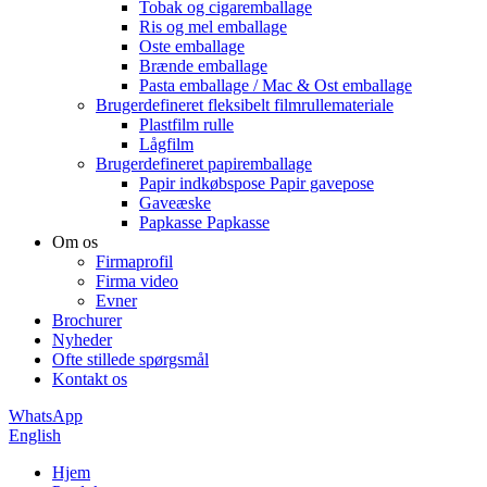
Tobak og cigaremballage
Ris og mel emballage
Oste emballage
Brænde emballage
Pasta emballage / Mac & Ost emballage
Brugerdefineret fleksibelt filmrullemateriale
Plastfilm rulle
Lågfilm
Brugerdefineret papiremballage
Papir indkøbspose Papir gavepose
Gaveæske
Papkasse Papkasse
Om os
Firmaprofil
Firma video
Evner
Brochurer
Nyheder
Ofte stillede spørgsmål
Kontakt os
WhatsApp
English
Hjem