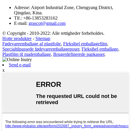
Adresse:
Airport Industrial Zone, Chengyang District,
Qingdao, Kina.
Tlf.:
+86-13853283162
E-mail:
grascot@gmail.com
© Copyright - 2010-2022: Alle rettigheder forbeholdes.
Hotte produkter
-
Sitemap
Fødevareemballage af plastfolie
,
Fleksibel emballagefilm
,
Specialtilpassede fødevareemballageposer
,
Fleksibel emballage
,
Plastfilm til mademballage
,
Brugerdefinerede papkasser
,
Send e-mail
x