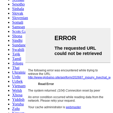
Sesotho
Sinhala
Slovak
Slovenian
Somali
Samoan
Scots Gaelic
Shona
Sindhi
Sundanese
Swahili
Tajik
Tamil
Telugu
Thai
Ukrainian
Urdu
Uzbek
Vietnamese
Welsh
Xhosa
Yiddish
Yoruba
Zulu